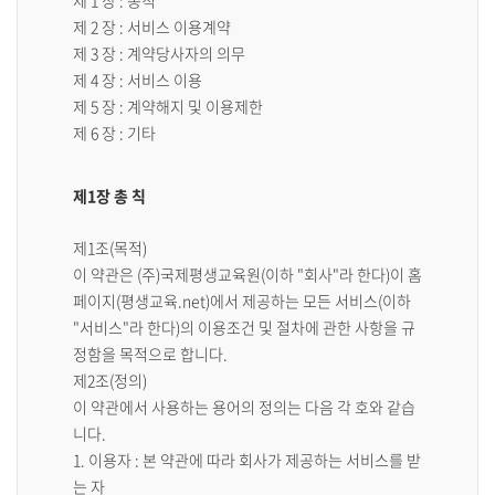
제 1 장 : 총칙
제 2 장 : 서비스 이용계약
제 3 장 : 계약당사자의 의무
제 4 장 : 서비스 이용
제 5 장 : 계약해지 및 이용제한
제 6 장 : 기타
제1장 총 칙
제1조(목적)
이 약관은 (주)국제평생교육원(이하 "회사"라 한다)이 홈
페이지(평생교육.net)에서 제공하는 모든 서비스(이하
"서비스"라 한다)의 이용조건 및 절차에 관한 사항을 규
정함을 목적으로 합니다.
제2조(정의)
이 약관에서 사용하는 용어의 정의는 다음 각 호와 같습
니다.
1. 이용자 : 본 약관에 따라 회사가 제공하는 서비스를 받
는 자